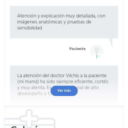
Atención y explicación muy detallada, con
imágenes anatómicas y pruebas de
sensibilidad
Paciente
La atención del doctor Vilchis a la paciente
(mi mamá) ha sido siempre eficiente, cortés
y muy atenta. Es un profesional de alto
Ver más
desempeño y trato humano.
Paciente