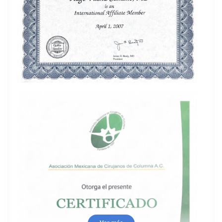
desarrollo e implementación del Programa de
Cirugía Endoscópica de Columna de la UMAE
Hospital de Traumatología y Ortopedia Lomas
Verdes
, incorporando esta tecnología al Fellowship de
Cirugía de Columna con el objetivo de garantizar una
adopción estructurada, segura y sostenible dentro de
un hospital de alta especialidad.
Considero que la cirugía endoscópica representa una
evolución de la cirugía de mínima invasión
, ya que
permite, en pacientes adecuadamente seleccionados,
disminuir la agresión a los tejidos, reducir el dolor
postoperatorio, favorecer una movilización temprana,
acortar la estancia hospitalaria y acelerar la
recuperación funcional.
Mi visión de la cirugía endoscópica de columna
trasciende la incorporación de una nueva técnica
quirúrgica. Mi objetivo es contribuir a su desarrollo
mediante un modelo que combine excelencia clínica,