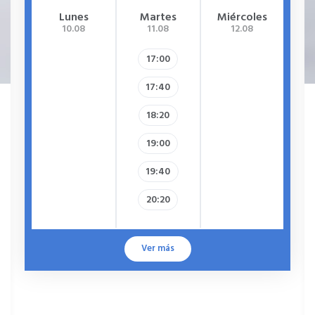
Lunes
Martes
Miércoles
J
10.08
11.08
12.08
17:00
17:40
18:20
19:00
19:40
20:20
Ver más