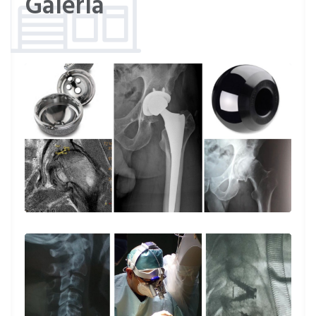
Galería
Mi opinión es buena me revisó el doctor y
de acuerdo con el resultado me recetó
Paciente
El dr. te explica municiosamente el
padecimiento, una calidad y trato excelente.
Paciente
El Dr. Vilchis es un profesional que aborda
con un discurso sencillo los problemas que