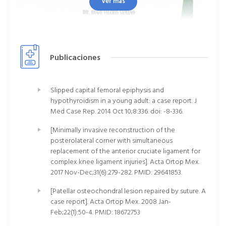
Ver más
formación de especialistas, innovación responsable y
evaluación continua de resultados, con la finalidad de
ofrecer una atención cada vez más segura, eficiente y
centrada en el paciente.
Publicaciones
Liderazgo Institucional
Como Jefe del Módulo de Cirugía de Columna
Slipped capital femoral epiphysis and
coordino estrategias orientadas a fortalecer la calidad
hypothyroidism in a young adult: a case report. J
asistencial, la seguridad del paciente y el desarrollo de
Med Case Rep. 2014 Oct 10;8:336. doi: -8-336.
programas clínicos de alta especialidad. Mi
compromiso es impulsar proyectos que integren
[Minimally invasive reconstruction of the
innovación, trabajo multidisciplinario y mejora continua
posterolateral corner with simultaneous
para ofrecer una atención cada vez más eficiente y
replacement of the anterior cruciate ligament for
humana.
complex knee ligament injuries]. Acta Ortop Mex.
2017 Nov-Dec;31(6):279-282. PMID: 29641853.
Promuevo una cultura institucional basada en el trabajo
[Patellar osteochondral lesion repaired by suture. A
colaborativo, la formación continua del personal de
case report]. Acta Ortop Mex. 2008 Jan-
salud y la incorporación responsable de nuevas
Feb;22(1):50-4. PMID: 18672753
tecnologías, con el objetivo de fortalecer la atención