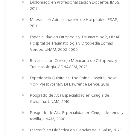
Diplomado en Profesionalización Docente, IMSS,
Siempre que es posible, el tratamiento conservador
2017
constituye la primera alternativa terapéutica. Mediante
un abordaje integral que combina rehabilitación,
Maestría en Administración de Hospitales, IESAP,
tratamiento farmacológico, modificaciones del estilo
2011
de vida y seguimiento clínico, la mayoría de los
pacientes logra una evolución favorable sin necesidad
Especialidad en Ortopedia y Traumatología, UMAE
de cirugía. Cuando el tratamiento quirúrgico está
Hospital de Traumatología y Ortopedia Lomas
indicado, el objetivo es ofrecer procedimientos
Verdes, UNAM, 2002-2006
seguros, eficaces y personalizados que permitan aliviar
Rectificación Consejo Mexicano de Ortopedia y
el dolor, recuperar la función y mejorar la calidad de
Traumatología, CONACEM, 2023
vida.
Experiencia Quirúrgica, The Spine Hospital, New
Cirugía Endoscópica de Columna
York Presbyterian, Dr Lawrence Lenke, 2018
Posgrado de Alta Especialidad en Cirugía de
La cirugía endoscópica de columna constituye una de
Columna, UNAM, 2010
mis principales áreas de especial interés y desarrollo
profesional. Desde 2023 realizo procedimientos
Posgrado de Alta Especialidad en Cirugía de fémur y
endoscópicos para el tratamiento de diversas
rodilla, UNAM, 2008
enfermedades de la columna vertebral, incorporando
esta técnica a mi práctica clínica con el propósito de
Maestría en Didáctica en Ciencias de la Salud, 2023