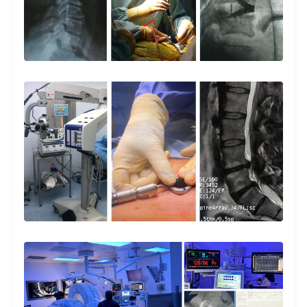
determinan el caso por el cual uno lo ha
buscado. Logró que comprendiera, luego
de escucharme con toda atención, la no
gravedad de mi afección articular, indicando
con claridad el tratamiento a seguir. Se trata
de una gran persona y un médico muy
consciente, de larga experiencia.
Paciente
Exelente explicación del problema que trae
mi mamá
Paciente