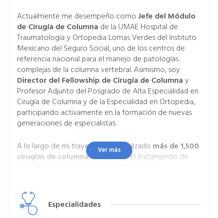
Actualmente me desempeño como
Jefe del Módulo
de Cirugía de Columna
de la UMAE Hospital de
Traumatología y Ortopedia Lomas Verdes del Instituto
Mexicano del Seguro Social, uno de los centros de
referencia nacional para el manejo de patologías
complejas de la columna vertebral. Asimismo, soy
Director del Fellowship de Cirugía de Columna
y
Profesor Adjunto del Posgrado de Alta Especialidad en
Cirugía de Columna y de la Especialidad en Ortopedia,
participando activamente en la formación de nuevas
generaciones de especialistas.
A lo largo de mi trayectoria he realizado
más de 1,500
Ver más
cirugías de columna
, incluyendo el tratamiento de
enfermedades degenerativas, deformidades
vertebrales, trauma, tumores e infecciones de la
columna, además de participar en más de
200
procedimientos para la corrección de
Especialidades
deformidades espinales
, principalmente escoliosis. Mi